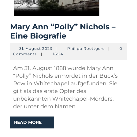
Mary Ann “Polly” Nichols –
Mary
Eine Biografie
Ann
31.
Philipp
31. August 2023
|
Philipp Roettgers
|
0
“Polly”
August
Roettgers
Comments
|
16:24
2023
Nichols
Am 31. August 1888 wurde Mary Ann
–
“Polly” Nichols ermordet in der Buck’s
Eine
Row in Whitechapel aufgefunden. Sie
Biografie
gilt als das erste Opfer des
unbekannten Whitechapel-Mörders,
der unter dem Namen
READ
READ MORE
MORE