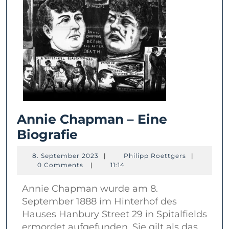
Annie Chapman – Eine
Annie
Biografie
Chapman
8.
Philipp
8. September 2023
|
Philipp Roettgers
|
–
September
Roettgers
0 Comments
|
11:14
2023
Eine
Annie Chapman wurde am 8.
Biografie
September 1888 im Hinterhof des
Hauses Hanbury Street 29 in Spitalfields
ermordet aufgefunden. Sie gilt als das