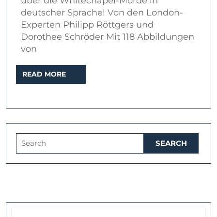
über die Whitechapel-Morde in
Morde
deutscher Sprache! Von den London-
1888:
Experten Philipp Röttgers und
Dorothee Schröder Mit 118 Abbildungen
Eine
von
Chronol
(2023)
READ
READ MORE
MORE
Search
for: