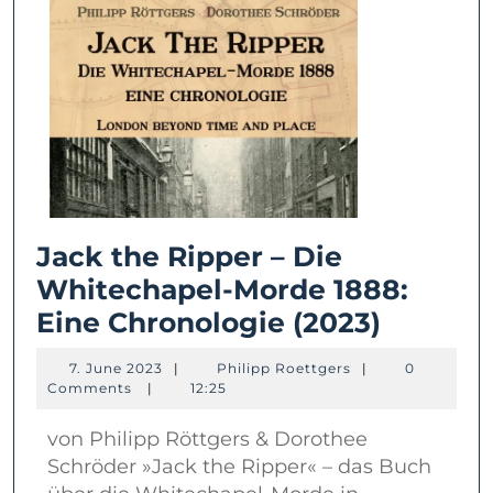
Jack the Ripper – Die
Whitechapel-Morde 1888:
Jack
Eine Chronologie (2023)
the
7.
Philipp
7. June 2023
|
Philipp Roettgers
|
0
Ripper
June
Roettgers
Comments
|
12:25
2023
–
von Philipp Röttgers & Dorothee
Die
Schröder »Jack the Ripper« – das Buch
Whitec