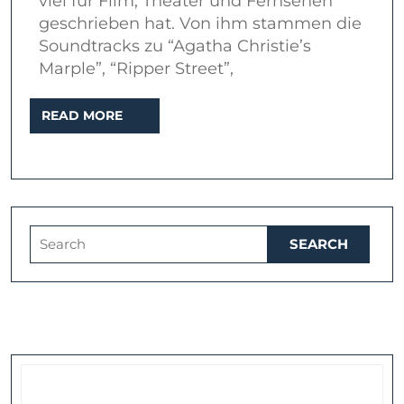
viel für Film, Theater und Fernsehen
(Deutsch/Ge
geschrieben hat. Von ihm stammen die
Soundtracks zu “Agatha Christie’s
Marple”, “Ripper Street”,
READ
READ MORE
MORE
Search
for: