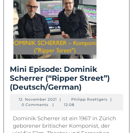
Mini Episode: Dominik
Scherrer (“Ripper Street”)
Mini
(Deutsch/German)
Episode:
12.
Philipp
12. November 2021
|
Philipp Roettgers
|
Dominik
November
Roettgers
0 Comments
|
12:08
2021
Scherrer
Dominik Scherrer ist ein 1967 in Zürich
(“Ripper
geborener britischer Komponist, der
Street”)